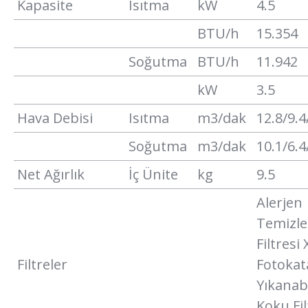
Kapasite
Isıtma
kW
4.5
BTU/h
15.354
Soğutma
BTU/h
11.942
kW
3.5
Hava Debisi
Isıtma
m3/dak
12.8/9.4
Soğutma
m3/dak
10.1/6.4
Net Ağırlık
İç Ünite
kg
9.5
Alerjen
Temizl
Filtresi 
Filtreler
Fotokata
Yıkanabi
Koku Fil