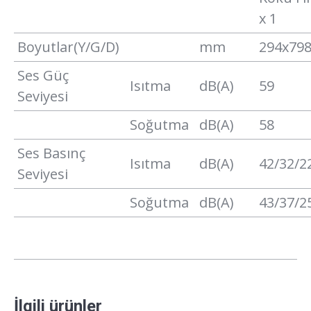
x 1
Boyutlar(Y/G/D)
mm
294x79
Ses Güç
Isıtma
dB(A)
59
Seviyesi
Soğutma
dB(A)
58
Ses Basınç
Isıtma
dB(A)
42/32/2
Seviyesi
Soğutma
dB(A)
43/37/2
İlgili ürünler