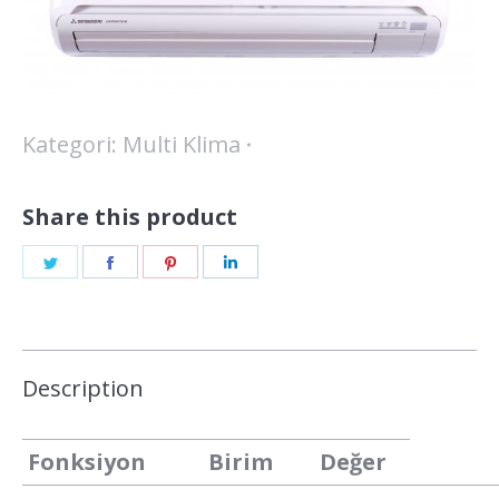
Kategori:
Multi Klima
Share this product
Share
Share
Share
Share
on
on
on
on
Twitter
Facebook
Pinterest
LinkedIn
Description
Fonksiyon
Birim
Değer